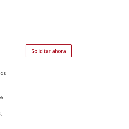
Solicitar ahora
tas
de
s,