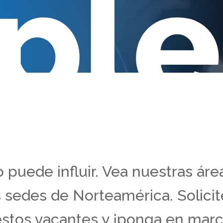
ple
uede influir. Vea nuestras áre
 sedes de Norteamérica. Solici
stos vacantes y ¡ponga en marc