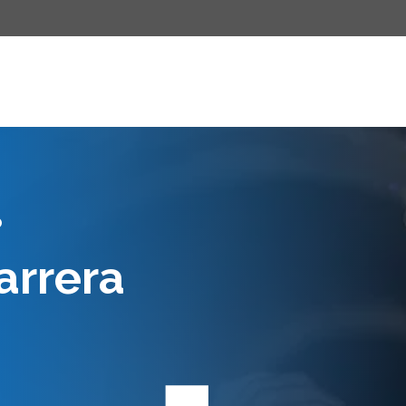
O
arrera