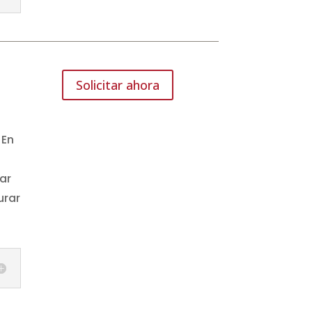
Solicitar ahora
 En
ar
urar
.