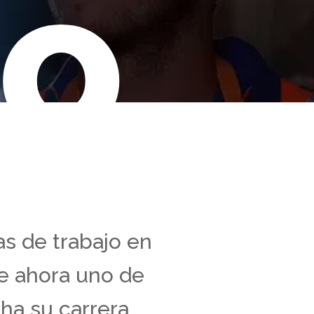
o
as de trabajo en
te ahora uno de
ha su carrera